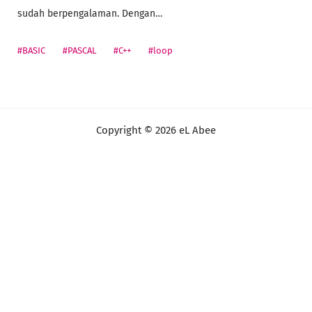
sudah berpengalaman. Dengan…
#BASIC
#PASCAL
#C++
#loop
Copyright ©
2026
eL Abee