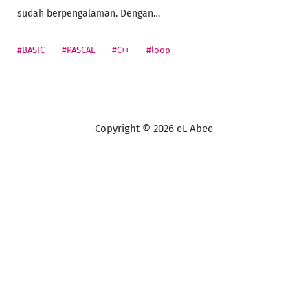
sudah berpengalaman. Dengan…
#BASIC
#PASCAL
#C++
#loop
Copyright ©
2026
eL Abee